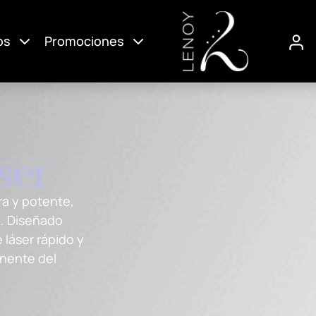
os
Promociones
ser
ra y potente,
X. Diseñado
 láser rápido y
anente del