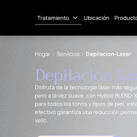
Tratamiento
Ubicación
Product
Hogar
Servicios
Depilacion-Laser
Depilación Lá
Disfruta de la tecnología láser más segu
pero a la vez suave, con Hybrid BLEND-
para todos los tonos y tipos de piel, este
efectivo garantiza una reducción perm
vello.