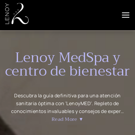
Lenoy MedSpa y
centro de bienestar
Descubra la guía definitiva para una atención
sanitaria óptima con 'LenoyMED'. Repleto de
conocimientos invaluables y consejos de exper…
Read More ▼