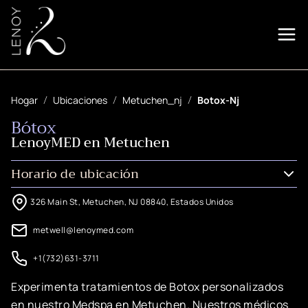
Hogar
Ubicaciones
Metuchen_nj
Botox-Nj
Bótox
LenoyMED en Metuchen
Horario de ubicación
326 Main St, Metuchen, NJ 08840, Estados Unidos
metwell@lenoymed.com
+1(732)631-3711
Experimenta tratamientos de Botox personalizados
en nuestro Medspa en Metuchen. Nuestros médicos